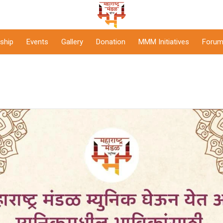
ship
Events
Gallery
Donation
MMM Initiatives
Forum