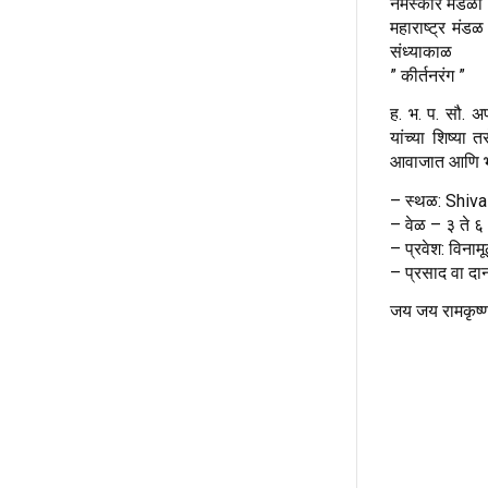
नमस्कार मंडळी
महाराष्ट्र मंड
संध्याकाळ
” कीर्तनरंग ”
ह. भ. प. सौ. अप
यांच्या शिष्या 
आवाजात आणि भाव
– स्थळ: Shiv
– वेळ – ३ ते ६
– प्रवेश: विनामू
– प्रसाद वा दान
जय जय रामकृष्